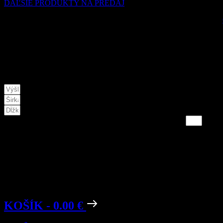
ĎAĽŠIE PRODUKTY NA PREDAJ
Táto webstránka používa súbory c
NA VAMI ZADANÉ PARAMETRE POTREBUJETE:
VÝSLEDNÁ hodnota je v KG
* doporučujeme použiť 10%-20% rezervu
KOŠÍK
Žiadny produkt v košíku.
KOŠÍK
-
0.00 €