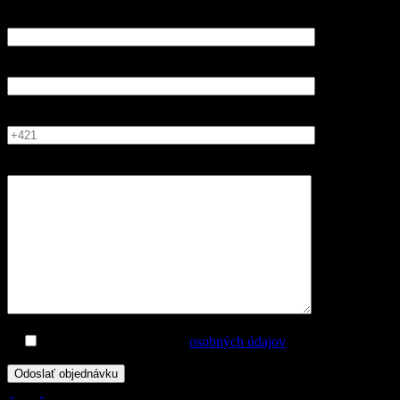
Meno a priezvisko
E-mail
Tel. kontakt
Poznámka, prípadne špeciálne požiadavky..
Súhlasím so spracovaním
osobných údajov