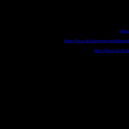
Coffe table made from poplar burl wood, cracks filled with transparen
Dimensions: 1000x800x430mm
Epoxy resin: HWA NANO X ( Epoxy resin: HWA PURE UV (
http
Pigment: HWA CLEAR BLUE (
https://hwa.sk/kategoria-produktu/
Treated: HWA NANO CERAMIC & Odie’s Oil (
https://hwa.sk/ob
na sklade (ihneď k odberu)
1390 € bez DPH