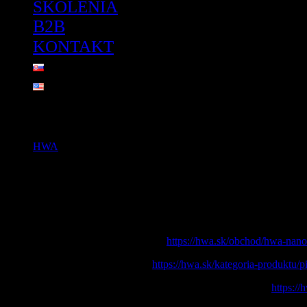
ŠKOLENIA
B2B
KONTAKT
GALAXY OF POPLAR
HWA
>
GALAXY OF POPLAR
Konferenčný stolík vyrobený z dreva óčkového topoľu, dierky povypĺ
Rozmery: 1000x800x430mm
Epoxidová živica: HWA NANO X (
https://hwa.sk/obchod/hwa-nano
Pigment: HWA CLEAR BLUE (
https://hwa.sk/kategoria-produktu/
Ošetrenie povrchu: HWA NANO CERAMIC & Odie’s Oil (
https:/