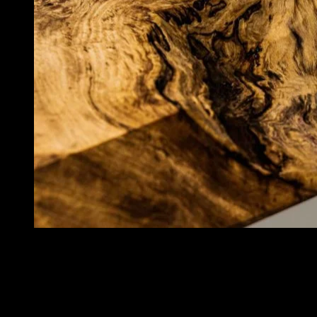
V prípade, že chcete vidieť výrobok naživo (odporúčame), je možné 
nezáväzná objednávka produktu