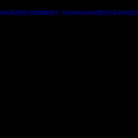
OBCHODNÉ PODMIENKY
|
OCHRANA OSOBNÝCH ÚDAJO
© 2024 hwa.sk – Design by Dizain
ookie na zlepšenie poskytovaných služieb. Pokračovaním v návšteve st