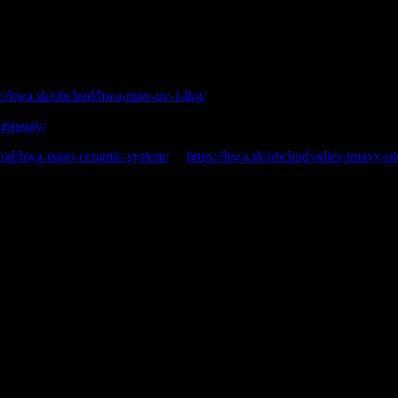
t epoxy resin. Hand sanded finish frozen matt.
s://hwa.sk/obchod/hwa-pure-uv-14kg/
)
pigmenty/
)
chod/hwa-nano-ceramic-system/
&
https://hwa.sk/obchod/odies-tmavy-ol