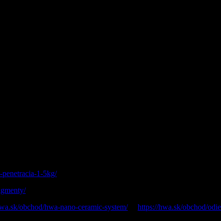
ňané čírou živicou. Ručne brúsený finiš frozen mat.
-penetracia-1-5kg/
)
pigmenty/
)
/hwa.sk/obchod/hwa-nano-ceramic-system/
&
https://hwa.sk/obchod/odie