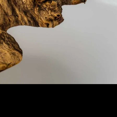
si pozrieť výrobok osobne po dohode v sídle firmy HWA (Bošany, okr. 