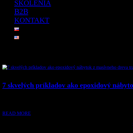
ŠKOLENIA
B2B
KONTAKT
Tag: stoly
By
hardy
/ 25/10/2023
7 skvelých príkladov ako epoxidový nábyt
Epoxidový nábytok kombinuje praktickosť a inováciu s jedinečnou este
masívneho dreva je tým pravým riešením. Tu je 5 príkladov, ako te
READ MORE