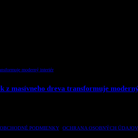
ok z masívneho dreva transformuje moderný
tikou, ktorá dokáže oživiť akýkoľvek interiér. Ak hľadáte nábytok, kto
nto nábytok môže transformovať…
OBCHODNÉ PODMIENKY
|
OCHRANA OSOBNÝCH ÚDAJO