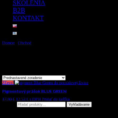
ŠKOLENIA
B2B
KONTAKT
Domov
/
Obchod
/ Produkty so značkou “BLUE GREEN”
BLUE GREEN
Zobrazený jediný výsledok
Zľava!
Pigmentový prášok BLUE GREEN
17.90
€
12.53
€
s DPH
Pridať do košíka
Hľadať:
Vyhľadávanie
Kategórie produktov