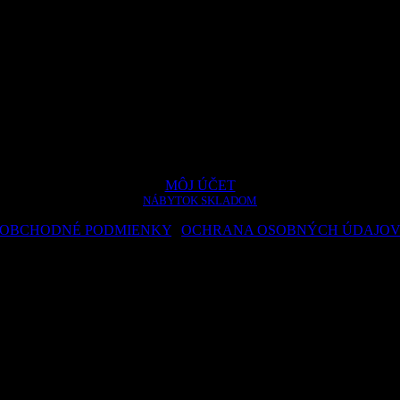
MÔJ ÚČET
NÁBYTOK SKLADOM
OBCHODNÉ PODMIENKY
|
OCHRANA OSOBNÝCH ÚDAJO
© 2024 hwa.sk – Design by Dizain
ookie na zlepšenie poskytovaných služieb. Pokračovaním v návšteve st