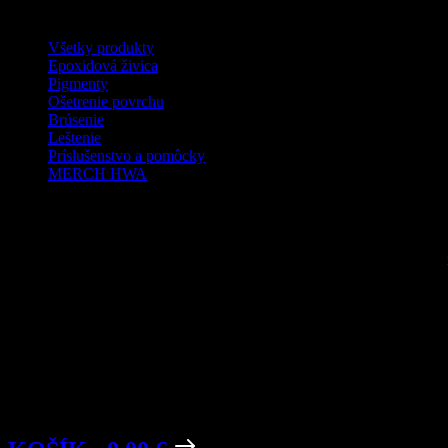
Všetky produkty
Epoxidová živica
Pigmenty
Ošetrenie povrchu
Brúsenie
Leštenie
Príslušenstvo a pomôcky
MERCH HWA
Táto webstránka používa súbory c
KOŠÍK
Žiadny produkt v košíku.